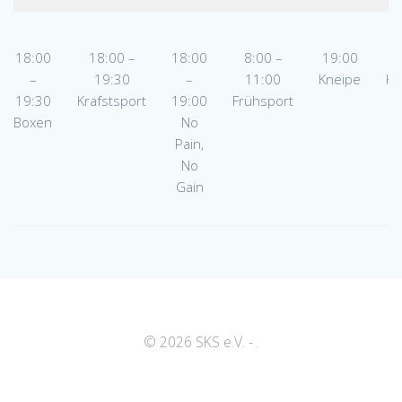
18:00
18:00 –
18:00
8:00 –
19:00
–
19:30
–
11:00
Kneipe
Kr
19:30
Krafstsport
19:00
Frühsport
Boxen
No
Pain,
No
Gain
© 2026 SKS e.V. - .