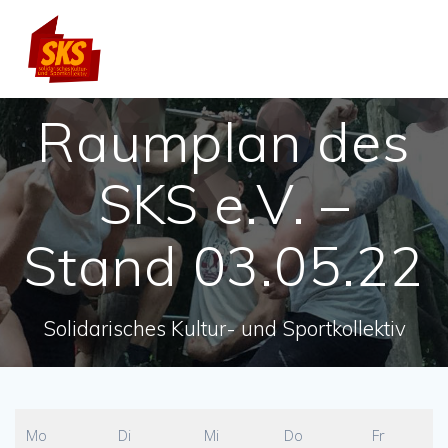
Skip
to
content
Raumplan des
SKS e.V. –
Stand 03.05.22
Solidarisches Kultur- und Sportkollektiv
Mo
Di
Mi
Do
Fr